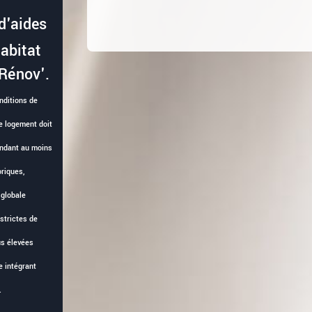
d'aides
habitat
Rénov'.
nditions de
re logement doit
endant au moins
riques,
 globale
strictes de
us élevées
e intégrant
.