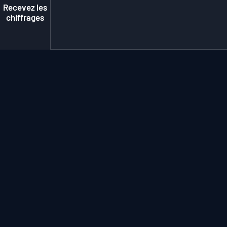
Recevez les
chiffrages
TÉMOIGNAGES
Les clients
parlent de
Nous