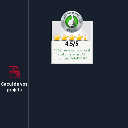
4.5/5
1307 reviews from real
customers(last 12
months) Total:4197
Cacul de vos
projets