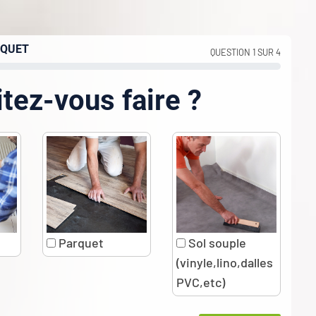
RQUET
QUESTION 1 SUR 4
tez-vous faire ?
Parquet
Sol souple
(vinyle,lino,dalles
PVC,etc)