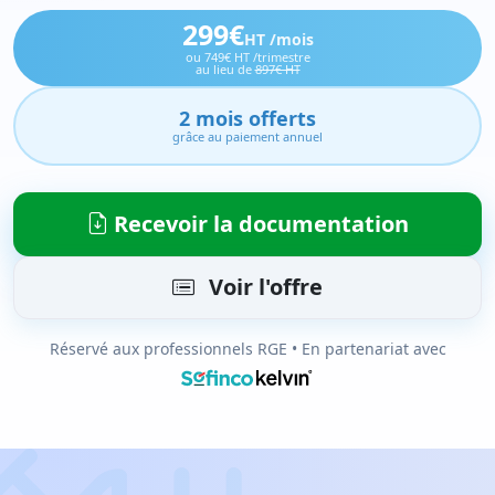
299€
HT /mois
ou 749€ HT /trimestre
au lieu de
897€ HT
2 mois offerts
grâce au paiement annuel
Recevoir la documentation
Voir l'offre
Réservé aux professionnels RGE • En partenariat avec