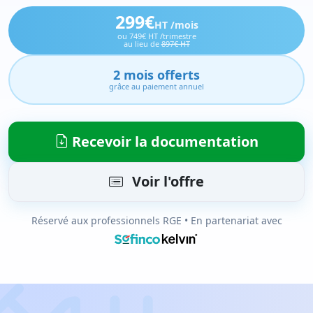
299€
HT /mois
ou 749€ HT /trimestre
au lieu de
897€ HT
2 mois offerts
grâce au paiement annuel
Recevoir la documentation
Voir l'offre
Réservé aux professionnels RGE • En partenariat avec