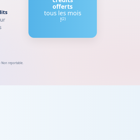
offerts
its
tous les mois
!
our
(2)
s
2) Non reportable.