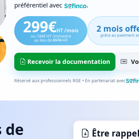
préférentiel avec
.
299€
2 mois off
HT /mois
grâce au paiement a
ou 749€ HT /trimestre
au lieu de
897€ HT
Recevoir la documentation
Voi
Réservé aux professionnels RGE • En partenariat avec
 de
Être rappel