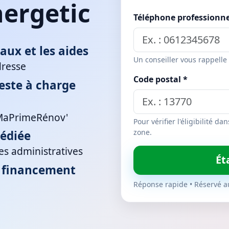
ergetic
Téléphone professionne
vaux et les aides
Un conseiller vous rappelle
dresse
Code postal *
reste à charge
 MaPrimeRénov'
Pour vérifier l'éligibilité da
zone.
dédiée
es administratives
Ét
e financement
Réponse rapide • Réservé a