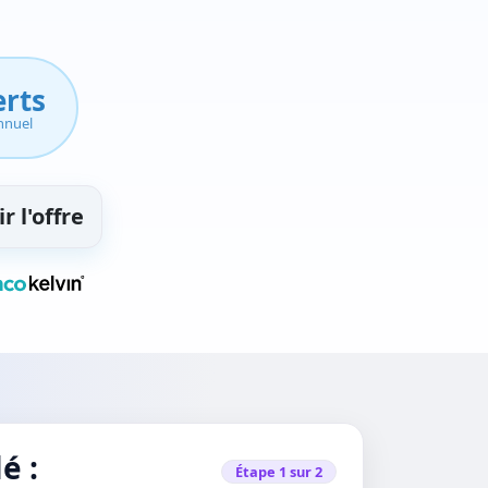
erts
nnuel
r l'offre
é :
Étape 1 sur 2