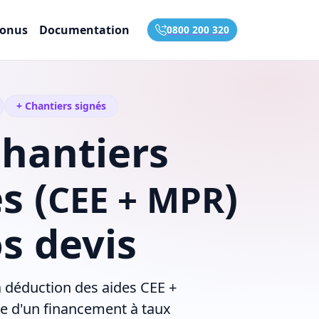
onus
Documentation
0800 200 320
+ Chantiers signés
hantiers
s (
)
CEE + MPR
s devis
a déduction des aides
CEE +
e d'un financement à taux