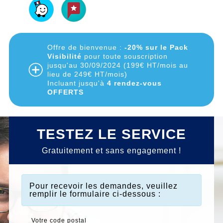
Offre de bienvenue :
-20% sur le Pack
Visibilité
pour toute souscription
jusqu'au 30/09/2024 (199€ HT/mois au
lieu de 249€ HT/mois)
Incluant jusqu'à
4 rendez-vous
OFFERTS
TESTEZ LE SERVICE
Gratuitement et sans engagement !
Pour recevoir les demandes
, veuillez
remplir le formulaire ci-dessous :
Votre code postal