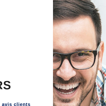
T
RS
s avis clients