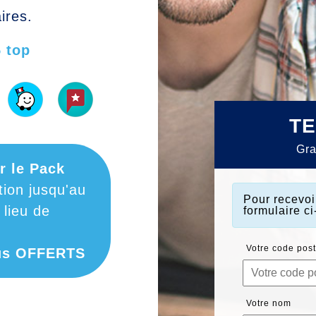
ires.
5 top
TE
Gra
r le Pack
tion jusqu'au
Pour recevo
lieu de
formulaire c
Votre code post
ous OFFERTS
Votre nom