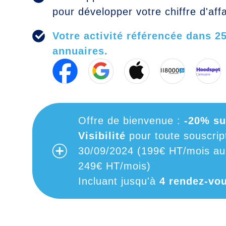
pour développer votre chiffre d'affa
Votre activité référencée dans 2
annuaires.
Offre de bienvenue :
-20% su
Visibilité
pour toute souscrip
30/09/2024 (199€ HT/mois au 
249€ HT/mois)
Incluant jusqu'à
4 rendez-v