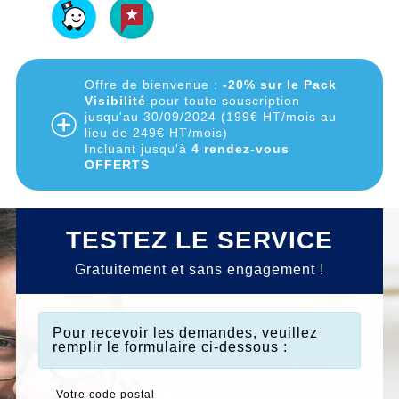
Offre de bienvenue :
-20% sur le Pack
Visibilité
pour toute souscription
jusqu'au 30/09/2024 (199€ HT/mois au
lieu de 249€ HT/mois)
Incluant jusqu'à
4 rendez-vous
OFFERTS
TESTEZ LE SERVICE
Gratuitement et sans engagement !
Pour recevoir les demandes
, veuillez
remplir le formulaire ci-dessous :
Votre code postal