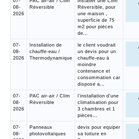
07-
PAC air-air / Clim
installer une Clim
08-
Réversible
Réversible, pour
2026
une maison ,
superficie de 75
m2 pour pièces
de...
07-
Installation de
le client voudrait
08-
chauffe-eau /
un devis pour un
2026
Thermodynamique
chauffe-eau à
moindre
contenance et
consommation car
dispose a...
07-
PAC air-air / Clim
l'installation d'une
08-
Réversible
climatisation pour
2026
3 chambres et 1
pièces...
07-
Panneaux
devis pour equiper
08-
photovoltaïques
sa toiture en